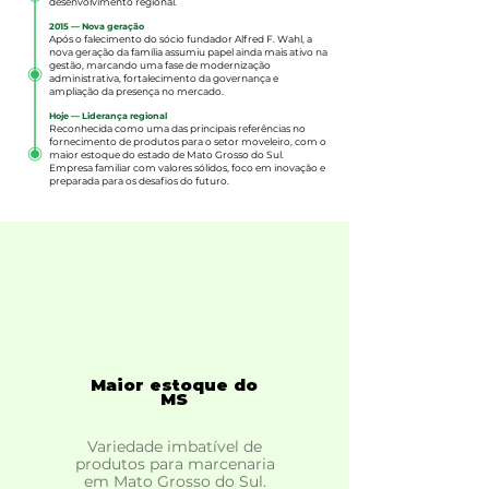
desenvolvimento regional.
2015 — Nova geração
Após o falecimento do sócio fundador Alfred F. Wahl, a
nova geração da família assumiu papel ainda mais ativo na
gestão, marcando uma fase de modernização
administrativa, fortalecimento da governança e
ampliação da presença no mercado.
Hoje — Liderança regional
Reconhecida como uma das principais referências no
fornecimento de produtos para o setor moveleiro, com o
maior estoque do estado de Mato Grosso do Sul.
Empresa familiar com valores sólidos, foco em inovação e
preparada para os desafios do futuro.
Maior estoque do
MS
Variedade imbatível de
produtos para marcenaria
em Mato Grosso do Sul.