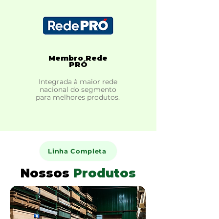
Membro Rede
PRÓ
Integrada à maior rede
nacional do segmento
para melhores produtos.
Linha Completa
Nossos
Produtos