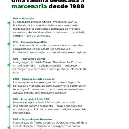
Uma família dedicada à
marcenaria
desde 1988
1988 — Fundação
Fundada pelos irmãos Alfred F. Wahl e Elio Wahl, a
Madewahl iniciou suas atividades como revenda de
madeiras nobres destinadas à fabricação de móveis e
esquadrias, atendendo o setor moveleiro com qualidade,
compromisso e proximidade.
1991 — Expansão do portfólio
Ampliou seu mix de produtos, passando a comercializar
compensados, colas e acessórios para móveis,
fortalecendo sua atuação no mercado moveleiro regional.
1993 — Filial Campo Grande
Inauguração da filial de Campo Grande na Av. Coronel
Antonino, nº 1980 — saída para Cuiabá — endereço
estratégico que permanece como ponto de referência até
hoje.
2008 — Serviços de corte e colagem
Início da prestação de serviços de corte e colagem de
bordas para marcenarias, com investimento contínuo em
tecnologia. Atualmente conta com máquinas de última
geração para garantir precisão e agilidade.
2011 — Integração à Rede PRÓ
Passou a integrar a Rede PRÓ — rede nacional de
revendas do mesmo segmento — ampliando sua visão
estratégica, portfólio de produtos e condições comerciais
diferenciadas.
2012 — Expansão para Dourados
Inauguração da filial na cidade de Dourados, expandindo a
área de atuação e reforçando o compromisso com o