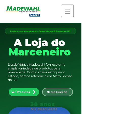
Produtos para marcenaria - Campo Grande & Dourados, MS
A Loja do
Marceneiro
Desde 1988, a Madewahl fornece uma
ampla variedade de produtos para
marcenaria. Com o maior estoque do
estado, somos referência em Mato Grosso
do Sul.
Ver Produtos
Nossa História
38 anos
NO MERCADO